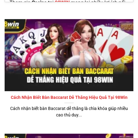
Tham gia
Casino
tại
98WIN
mang lại nhiều lợi ích nổi
bật, từ trải nghiệm trực quan đến cơ hội thắng cao.
Mỗi trò chơi đều thiết kế hấp dẫn, giúp người tham gia
không bị nhàm chán. Hệ thống hỗ trợ và thanh toán
minh bạch càng làm tăng sự tin tưởng và hài lòng
trong quá trình giải trí.
Giao diện trực quan, thao tác dễ dàng
Giao diện 98WIN được tối ưu cho trải nghiệm mượt
mà, dễ tiếp cận với mọi loại thiết bị. Mọi thao tác tham
gia
Casino
, từ chọn trò chơi đến đặt cược đều diễn ra
thuận tiện. Hình ảnh, âm thanh sống động tạo cảm
giác chân thực như đang chơi tại sòng trực tiếp, nâng
Cách Nhận Biết Bàn Baccarat Dễ Thắng Hiệu Quả Tại 98Win
cao sự hứng thú.
Cách nhận biết bàn Baccarat dễ thắng là chìa khóa giúp nhiều
cao thủ duy...