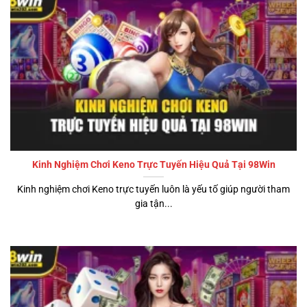
Giao diện trực quan, thao tác dễ dàng tham gia Casino
Cơ hội thắng thưởng đa dạng và hấp dẫn
Các trò chơi
Casino
tại 98WIN cung cấp nhiều cơ hội
Kinh Nghiệm Chơi Keno Trực Tuyến Hiệu Quả Tại 98Win
thắng, từ giải nhỏ đến jackpot hấp dẫn. Giá trị thưởng
cao, kết hợp cơ cấu giải phong phú, tạo động lực tham
Kinh nghiệm chơi Keno trực tuyến luôn là yếu tố giúp người tham
gia tận...
gia thường xuyên. Tất cả kết quả được công khai minh
bạch, giúp người tham gia tin tưởng và yên tâm.
Hỗ trợ nhanh chóng và thanh toán minh bạch
Quy trình nạp và rút tiền tại 98WIN minh bạch, nhanh
chóng, đảm bảo người tham gia nhận thưởng kịp thời.