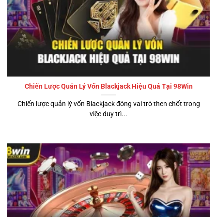
Điều chỉnh chiến thuật
Theo dõi kết quả thường xuyên giúp người tham gia
điều chỉnh chiến thuật đặt cược hợp lý. Việc ghi chú và
phân tích các phiên trước hỗ trợ dự đoán kết quả tiếp
theo. Áp dụng phương pháp này tại 98WIN giúp tối đa
cơ hội thắng thưởng.
Chiến Lược Quản Lý Vốn Blackjack Hiệu Quả Tại 98Win
Kết luận
Chiến lược quản lý vốn Blackjack đóng vai trò then chốt trong
việc duy trì...
Casino
tại 98WIN mang đến trải nghiệm giải trí sống
động, cơ hội thắng thưởng hấp dẫn và hệ thống minh
bạch. Nắm rõ ưu điểm, các trò chơi phổ biến, áp dụng
chiến lược hợp lý sẽ tối đa cơ hội chiến thắng. Điều
này biến mỗi phiên
Casino
trở nên thú vị, hiệu quả,
giúp người tham gia cảm nhận trọn vẹn niềm vui và cơ
hội nhận thưởng lớn.
Xem thêm:
Thể Thao 98WIN – Dự