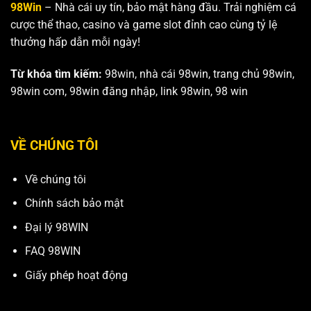
98Win
– Nhà cái uy tín, bảo mật hàng đầu. Trải nghiệm cá
cược thể thao, casino và game slot đỉnh cao cùng tỷ lệ
thưởng hấp dẫn mỗi ngày!
Từ khóa tìm kiếm:
98win, nhà cái 98win, trang chủ 98win,
98win com, 98win đăng nhập, link 98win, 98 win
VỀ CHÚNG TÔI
Về chúng tôi
Chính sách bảo mật
Đại lý 98WIN
FAQ 98WIN
Giấy phép hoạt động