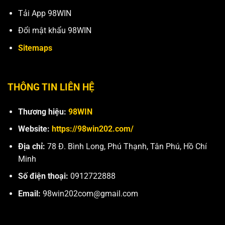
Tải App 98WIN
Đổi mật khẩu 98WIN
Sitemaps
THÔNG TIN LIÊN HỆ
Thương hiệu:
98WIN
Website:
https://98win202.com/
Địa chỉ:
78 Đ. Bình Long, Phú Thạnh, Tân Phú, Hồ Chí
Minh
Số điện thoại:
0912722888
Email:
98win202com@gmail.com