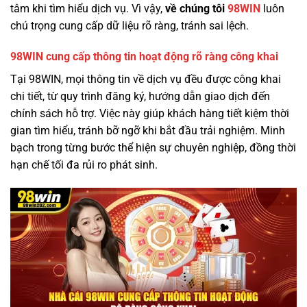
tâm khi tìm hiểu dịch vụ. Vì vậy,
về chúng tôi
98WIN
luôn
chú trọng cung cấp dữ liệu rõ ràng, tránh sai lệch.
98WIN cung cấp thông tin hoạt động rõ ràng công khai
Tại 98WIN, mọi thông tin về dịch vụ đều được công khai
chi tiết, từ quy trình đăng ký, hướng dẫn giao dịch đến
chính sách hỗ trợ. Việc này giúp khách hàng tiết kiệm thời
gian tìm hiểu, tránh bỡ ngỡ khi bắt đầu trải nghiệm. Minh
bạch trong từng bước thể hiện sự chuyên nghiệp, đồng thời
hạn chế tối đa rủi ro phát sinh.