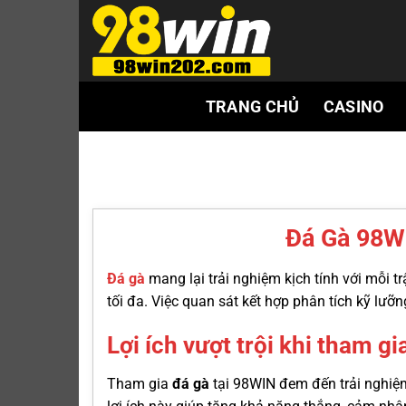
Chuyển
đến
nội
dung
TRANG CHỦ
CASINO
Đá Gà 98WI
Đá gà
mang lại trải nghiệm kịch tính với mỗi 
tối đa. Việc quan sát kết hợp phân tích kỹ lưỡn
Lợi ích vượt trội khi tham g
Tham gia
đá gà
tại 98WIN đem đến trải nghiệm