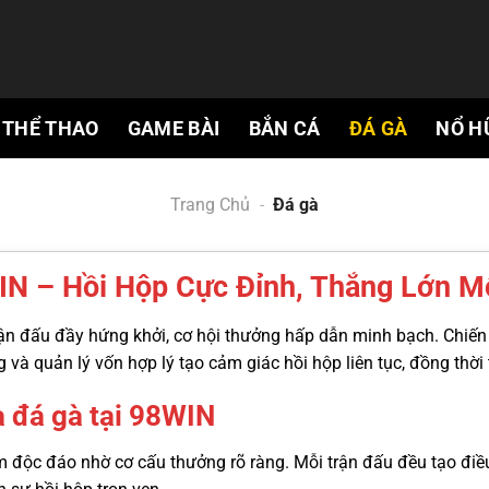
THỂ THAO
GAME BÀI
BẮN CÁ
ĐÁ GÀ
NỔ H
Trang Chủ
-
Đá gà
N – Hồi Hộp Cực Đỉnh, Thắng Lớn M
trận đấu đầy hứng khởi, cơ hội thưởng hấp dẫn minh bạch. Chiế
g và quản lý vốn hợp lý tạo cảm giác hồi hộp liên tục, đồng thời
ia đá gà tại 98WIN
 độc đáo nhờ cơ cấu thưởng rõ ràng. Mỗi trận đấu đều tạo điều