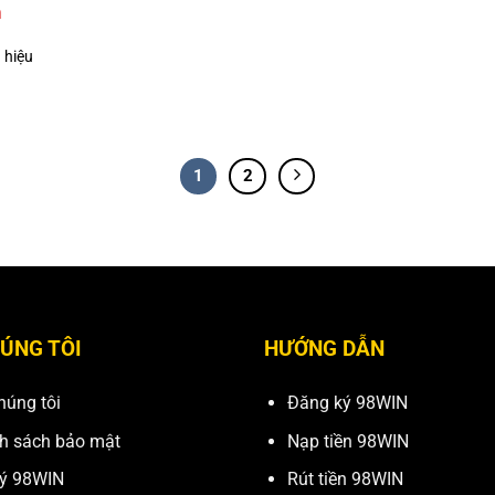
n
 hiệu
1
2
Chọi kê thomo tốc độ cao cùng phần thưởng hấp dẫn
ÚNG TÔI
HƯỚNG DẪN
húng tôi
Đăng ký 98WIN
hỏi quan sát, dự đoán và phản xạ nhanh nhạy. Người tham gia áp
h sách bảo mật
Nạp tiền 98WIN
lý 98WIN
Rút tiền 98WIN