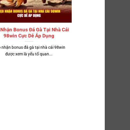
g. Trải nghiệm tổng thể vì vậy trở nên hấp
Nhận Bonus Đá Gà Tại Nhà Cái
98win Cực Dễ Áp Dụng
chiến lược hiệu quả. Việc lựa chọn loại hình
 nhận bonus đá gà tại nhà cái 98win
được xem là yếu tố quan...
ần quan sát kỹ lưỡng, dự đoán chiến thuật