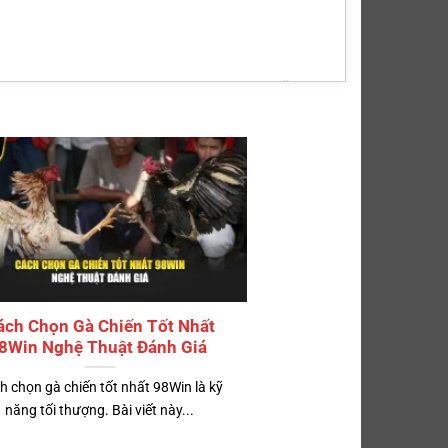
 chú gà. Người tham gia cần phân tích dữ liệu
ách Chọn Gà Chiến Tốt Nhất
8Win Nghệ Thuật Đánh Giá
h chọn gà chiến tốt nhất 98Win là kỹ
năng tối thượng. Bài viết này...