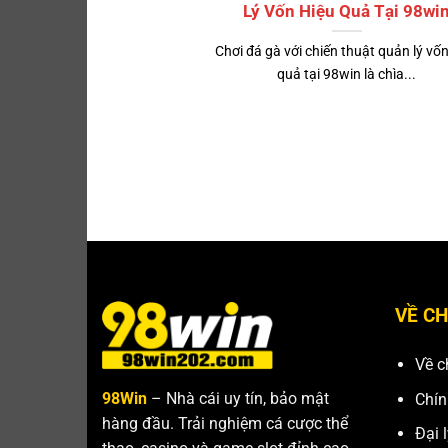
Lý Vốn Hiệu Quả Tại 98wi
Chơi đá gà với chiến thuật quản lý vốn
quả tại 98win là chìa...
VỀ CH
Đá gà cựa dao mạnh mẽ
Về c
Loại hình này mang tính chiến thuật cao, đòi 
98Win
– Nhà cái uy tín, bảo mật
Chín
hợp lý sẽ tận dụng triệt để cơ hội từ trận đấu.
hàng đầu. Trải nghiệm cá cược thể
Đại 