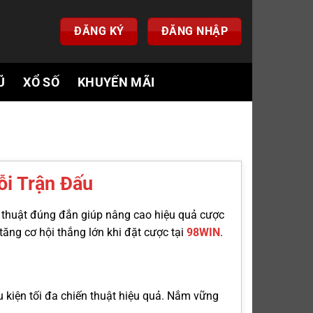
ĐĂNG KÝ
ĐĂNG NHẬP
Ũ
XỔ SỐ
KHUYẾN MÃI
ỗi Trận Đấu
n thuật đúng đắn giúp nâng cao hiệu quả cược
 tăng cơ hội thắng lớn khi đặt cược tại
98WIN
.
 kiện tối đa chiến thuật hiệu quả. Nắm vững