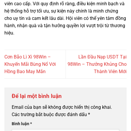
viên cao cấp. Với quy định rõ ràng, điều kiện minh bạch và
hệ thống hỗ trợ tối ưu, sự kiện này chính là minh chứng
cho uy tín và cam kết lâu dài. Hội viên có thể yên tâm đồng
hành, nhận quà và tận hưởng quyền lợi vượt trội từ thương
hiệu.
Cơn Bão Lì Xì 98Win –
Lần Đầu Nạp USDT Tại
Khuyến Mãi Bùng Nổ Với
98Win – Thưởng Khủng Cho
Hồng Bao May Mắn
Thành Viên Mới
Để lại một bình luận
Email của bạn sẽ không được hiển thị công khai.
Các trường bắt buộc được đánh dấu
*
Bình luận
*