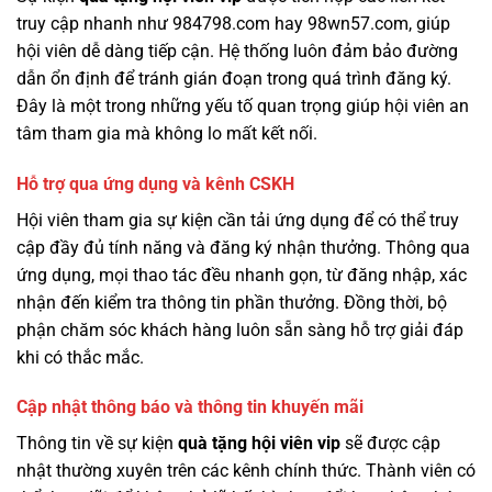
truy cập nhanh như 984798.com hay 98wn57.com, giúp
hội viên dễ dàng tiếp cận. Hệ thống luôn đảm bảo đường
dẫn ổn định để tránh gián đoạn trong quá trình đăng ký.
Đây là một trong những yếu tố quan trọng giúp hội viên an
tâm tham gia mà không lo mất kết nối.
Hỗ trợ qua ứng dụng và kênh CSKH
Hội viên tham gia sự kiện cần tải ứng dụng để có thể truy
cập đầy đủ tính năng và đăng ký nhận thưởng. Thông qua
ứng dụng, mọi thao tác đều nhanh gọn, từ đăng nhập, xác
nhận đến kiểm tra thông tin phần thưởng. Đồng thời, bộ
phận chăm sóc khách hàng luôn sẵn sàng hỗ trợ giải đáp
khi có thắc mắc.
Cập nhật thông báo và thông tin khuyến mãi
Thông tin về sự kiện
quà tặng hội viên vip
sẽ được cập
nhật thường xuyên trên các kênh chính thức. Thành viên có