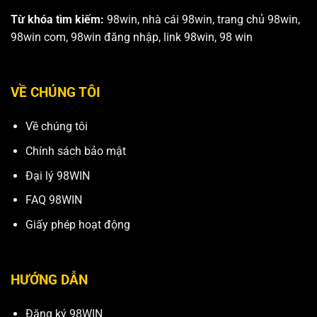
Từ khóa tìm kiếm:
98win, nhà cái 98win, trang chủ 98win,
98win com, 98win đăng nhập, link 98win, 98 win
VỀ CHÚNG TÔI
Về chúng tôi
Chính sách bảo mật
Đại lý 98WIN
FAQ 98WIN
Giấy phép hoạt động
HƯỚNG DẪN
Đăng ký 98WIN