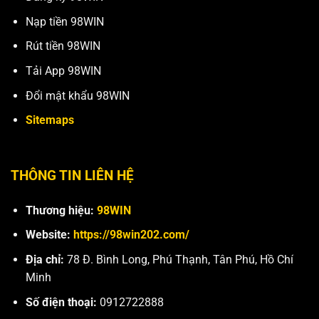
Nạp tiền 98WIN
Rút tiền 98WIN
Tải App 98WIN
Đổi mật khẩu 98WIN
Sitemaps
THÔNG TIN LIÊN HỆ
Thương hiệu:
98WIN
Website:
https://98win202.com/
Địa chỉ:
78 Đ. Bình Long, Phú Thạnh, Tân Phú, Hồ Chí
Minh
Số điện thoại:
0912722888