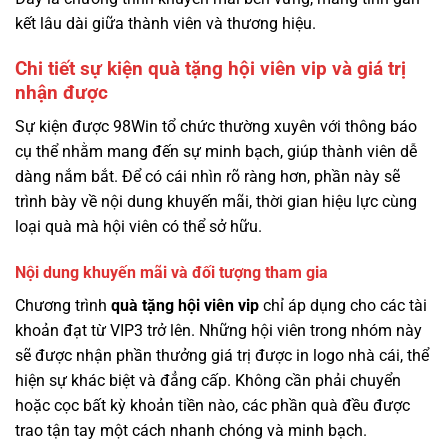
kết lâu dài giữa thành viên và thương hiệu.
Chi tiết sự kiện quà tặng hội viên vip và giá trị
nhận được
Sự kiện được 98Win tổ chức thường xuyên với thông báo
cụ thể nhằm mang đến sự minh bạch, giúp thành viên dễ
dàng nắm bắt. Để có cái nhìn rõ ràng hơn, phần này sẽ
trình bày về nội dung khuyến mãi, thời gian hiệu lực cùng
loại quà mà hội viên có thể sở hữu.
Nội dung khuyến mãi và đối tượng tham gia
Chương trình
quà tặng hội viên vip
chỉ áp dụng cho các tài
khoản đạt từ VIP3 trở lên. Những hội viên trong nhóm này
sẽ được nhận phần thưởng giá trị được in logo nhà cái, thể
hiện sự khác biệt và đẳng cấp. Không cần phải chuyển
hoặc cọc bất kỳ khoản tiền nào, các phần quà đều được
trao tận tay một cách nhanh chóng và minh bạch.