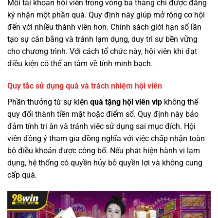
Mỗi tài khoản hội viên trong vòng ba tháng chỉ được đăng
ký nhận một phần quà. Quy định này giúp mở rộng cơ hội
đến với nhiều thành viên hơn. Chính sách giới hạn số lần
tạo sự cân bằng và tránh lạm dụng, duy trì sự bền vững
cho chương trình. Với cách tổ chức này, hội viên khi đạt
điều kiện có thể an tâm về tính minh bạch.
Quy tắc sử dụng quà và trách nhiệm hội viên
Phần thưởng từ sự kiện
quà tặng hội viên vip
không thể
quy đổi thành tiền mặt hoặc điểm số. Quy định này bảo
đảm tính tri ân và tránh việc sử dụng sai mục đích. Hội
viên đồng ý tham gia đồng nghĩa với việc chấp nhận toàn
bộ điều khoản được công bố. Nếu phát hiện hành vi lạm
dụng, hệ thống có quyền hủy bỏ quyền lợi và không cung
cấp quà.