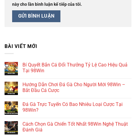
này cho lần bình luận kế tiếp của tôi.
BÀI VIẾT MỚI
Bí Quyết Bắn Cá Đổi Thưởng Tỷ Lệ Cao Hiệu Quả
Tại 98Win
Hướng Dẫn Chơi Đá Gà Cho Người Mới 98Win –
Bắt Đầu Cá Cược
Đá Gà Trực Tuyến Có Bao Nhiêu Loại Cược Tại
98Win?
Cách Chọn Gà Chiến Tốt Nhất 98Win Nghệ Thuật
Đánh Giá